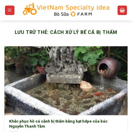
Bỏ
qua
nội
dung
LƯU TRỮ THẺ:
CÁCH XỬ LÝ BỂ CÁ BỊ THẤM
Khắc phục hồ cá cảnh bị thấm bằng bạt hdpe của bác
Nguyễn Thanh Tâm