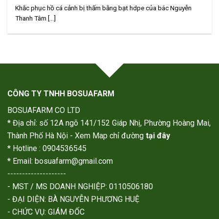
Khắc phục hồ cá cảnh bị thấm bằng bạt hdpe của bác Nguyễn
Thanh Tâm [...]
CÔNG TY TNHH BOSUAFARM
BOSUAFARM CO LTD
* Địa chỉ: số 12A ngõ 141/152 Giáp Nhị, Phường Hoàng Mai,
Thành Phố Hà Nội - Xem Map chỉ đường
tại đây
* Hotline : 0904536545
* Email: bosuafarm@gmail.com
--------------------
- MST / MS DOANH NGHIỆP: 0110506180
- ĐẠI DIỆN: BÀ NGUYỄN PHƯƠNG HUỆ
- CHỨC VỤ: GIÁM ĐỐC