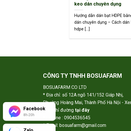
keo dán chuyên dụng
Hướng dẫn dán bạt HDPE bằn
dán chuyên dụng – Cách dán 
hdpe [...]
CÔNG TY TNHH BOSUAFARM
BOSUAFARM CO LTD
* Địa chỉ: số 12A ngõ 141/152 Giáp Nhị,
Phường Hoàng Mai, Thành Phố Hà Nội - X
Facebook
Map chỉ đường
tại đây
8h-20h
* Hotline : 0904536545
* Email: bosuafarm@gmail.com
Zalo