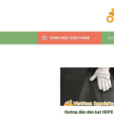
Bỏ
qua
nội
dung
DANH MỤC SẢN PHẨM
DỰ
Hướng dẫn dán bạt HDPE