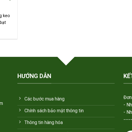
g keo
bạt
HƯỚNG DẪN
KẾ
Đơn 
Các bước mua hàng
em
- N
Chính sách bảo mật thông tin
- N
----
Thông tin hàng hóa