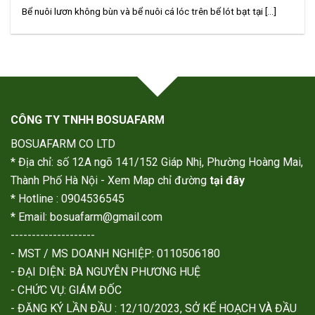
Bể nuôi lươn không bùn và bể nuôi cá lóc trên bể lót bạt tại [...]
CÔNG TY TNHH BOSUAFARM
BOSUAFARM CO LTD
* Địa chỉ: số 12A ngõ 141/152 Giáp Nhị, Phường Hoàng Mai,
Thành Phố Hà Nội - Xem Map chỉ đường
tại đây
* Hotline : 0904536545
* Email: bosuafarm@gmail.com
--------------------
- MST / MS DOANH NGHIỆP: 0110506180
- ĐẠI DIỆN: BÀ NGUYỄN PHƯƠNG HUỆ
- CHỨC VỤ: GIÁM ĐỐC
- ĐĂNG KÝ LẦN ĐẦU : 12/10/2023, SỞ KẾ HOẠCH VÀ ĐẦU