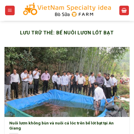
Bỏ
qua
nội
dung
LƯU TRỮ THẺ:
BỂ NUÔI LƯƠN LÓT BẠT
Nuôi lươn không bùn và nuôi cá lóc trên bể lót bạt tại An
Giang