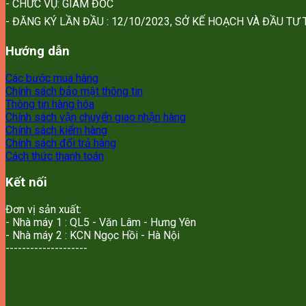
- CHỨC VỤ: GIÁM ĐỐC
- ĐĂNG KÝ LẦN ĐẦU : 12/10/2023, SỞ KẾ HOẠCH VÀ ĐẦU T
Hướng dẫn
Các bước mua hàng
Chính sách bảo mật thông tin
Thông tin hàng hóa
Chính sách vận chuyển giao nhận hàng
Chính sách kiểm hàng
Chính sách đổi trả hàng
Cách thức thanh toán
Kết nối
Đơn vị sản xuất:
- Nhà máy 1 : QL5 - Văn Lâm - Hưng Yên
- Nhà máy 2 : KCN Ngọc Hồi - Hà Nội
--------------------