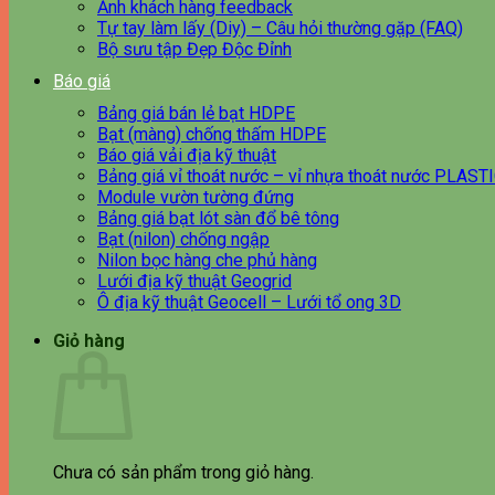
Ảnh khách hàng feedback
Tự tay làm lấy (Diy) – Câu hỏi thường gặp (FAQ)
Bộ sưu tập Đẹp Độc Đỉnh
Báo giá
Bảng giá bán lẻ bạt HDPE
Bạt (màng) chống thấm HDPE
Báo giá vải địa kỹ thuật
Bảng giá vỉ thoát nước – vỉ nhựa thoát nước PLAST
Module vườn tường đứng
Bảng giá bạt lót sàn đổ bê tông
Bạt (nilon) chống ngập
Nilon bọc hàng che phủ hàng
Lưới địa kỹ thuật Geogrid
Ô địa kỹ thuật Geocell – Lưới tổ ong 3D
Giỏ hàng
Chưa có sản phẩm trong giỏ hàng.