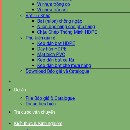
Vỉ nhựa trồng cỏ
Vỉ nhựa trải sỏi
Vật Tư Khác
Bạt (nilon) chống ngập
Nilon bọc hàng che phủ hàng
Chậu Ghép Thông Minh HDPE
Phụ kiện giá rẻ
Keo dán bạt HDPE
Dây hàn HDPE
Mặt bích PVC
Keo dán bạt xe tải
Keo dán bạt che mưa nắng
Download Báo giá và Catalogue
Dự án
File Báo giá & Catalogue
Dự án tiêu biểu
Tra cước vận chuyển
Kiến thức & Kinh nghiệm