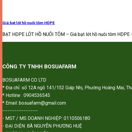
Giá bạt lót hồ nuôi tôm HDPE
BẠT HDPE LÓT HỒ NUÔI TÔM – Giá bạt lót hồ nuôi tôm HDPE – [
CÔNG TY TNHH BOSUAFARM
BOSUAFARM CO LTD
* Địa chỉ: số 12A ngõ 141/152 Giáp Nhị, Phường Hoàng Mai, 
* Hotline : 0904536545
* Email: bosuafarm@gmail.com
--------------------
- MST / MS DOANH NGHIỆP: 0110506180
- ĐẠI DIỆN: BÀ NGUYỄN PHƯƠNG HUỆ