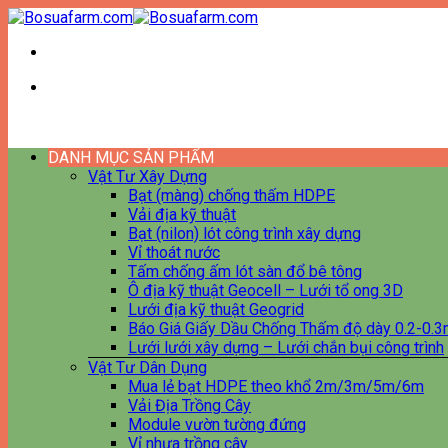
Bỏ
qua
nội
dung
DANH MỤC SẢN PHẨM
Vật Tư Xây Dựng
Bạt (màng) chống thấm HDPE
Vải địa kỹ thuật
Bạt (nilon) lót công trình xây dựng
Vỉ thoát nước
Tấm chống ấm lót sàn đổ bê tông
Ô địa kỹ thuật Geocell – Lưới tổ ong 3D
Lưới địa kỹ thuật Geogrid
Báo Giá Giấy Dầu Chống Thấm độ dày 0.2-0.
Lưới lưới xây dựng – Lưới chắn bụi công trình
Vật Tư Dân Dụng
Mua lẻ bạt HDPE theo khổ 2m/3m/5m/6m
Vải Địa Trồng Cây
Module vườn tường đứng
Vỉ nhựa trồng cây