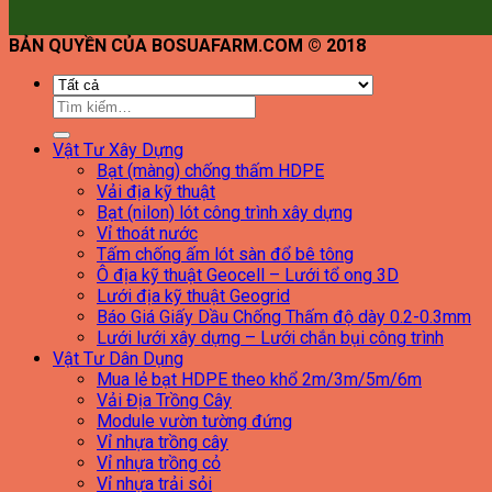
BẢN QUYỀN CỦA BOSUAFARM.COM © 2018
Tìm
kiếm:
Vật Tư Xây Dựng
Bạt (màng) chống thấm HDPE
Vải địa kỹ thuật
Bạt (nilon) lót công trình xây dựng
Vỉ thoát nước
Tấm chống ấm lót sàn đổ bê tông
Ô địa kỹ thuật Geocell – Lưới tổ ong 3D
Lưới địa kỹ thuật Geogrid
Báo Giá Giấy Dầu Chống Thấm độ dày 0.2-0.3mm
Lưới lưới xây dựng – Lưới chắn bụi công trình
Vật Tư Dân Dụng
Mua lẻ bạt HDPE theo khổ 2m/3m/5m/6m
Vải Địa Trồng Cây
Module vườn tường đứng
Vỉ nhựa trồng cây
Vỉ nhựa trồng cỏ
Vỉ nhựa trải sỏi