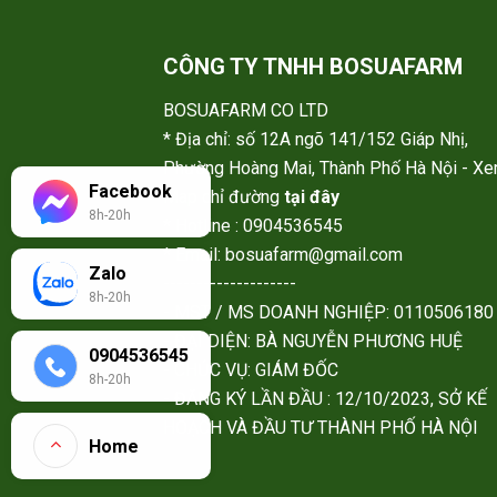
CÔNG TY TNHH BOSUAFARM
BOSUAFARM CO LTD
* Địa chỉ: số 12A ngõ 141/152 Giáp Nhị,
Phường Hoàng Mai, Thành Phố Hà Nội - X
Facebook
Map chỉ đường
tại đây
8h-20h
* Hotline : 0904536545
* Email: bosuafarm@gmail.com
Zalo
--------------------
8h-20h
- MST / MS DOANH NGHIỆP: 0110506180
- ĐẠI DIỆN: BÀ NGUYỄN PHƯƠNG HUỆ
0904536545
- CHỨC VỤ: GIÁM ĐỐC
8h-20h
- ĐĂNG KÝ LẦN ĐẦU : 12/10/2023, SỞ KẾ
HOẠCH VÀ ĐẦU TƯ THÀNH PHỐ HÀ NỘI
Home