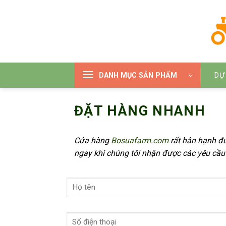
Bỏ
qua
nội
dung
DANH MỤC SẢN PHẨM
DỰ
ĐẶT HÀNG NHANH
Cửa hàng
Bosuafarm.com
rất hân hạnh đư
ngay khi chúng tôi nhận được các yêu cầu