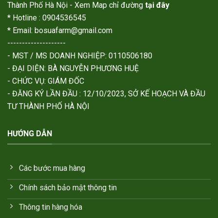
Thành Phố Hà Nội - Xem Map chỉ đường
tại đây
* Hotline : 0904536545
* Email: bosuafarm@gmail.com
--------------------
- MST / MS DOANH NGHIỆP: 0110506180
- ĐẠI DIỆN: BÀ NGUYỄN PHƯƠNG HUỆ
- CHỨC VỤ: GIÁM ĐỐC
- ĐĂNG KÝ LẦN ĐẦU : 12/10/2023, SỞ KẾ HOẠCH VÀ ĐẦU
TƯ THÀNH PHỐ HÀ NỘI
HƯỚNG DẪN
Các bước mua hàng
Chính sách bảo mật thông tin
Thông tin hàng hóa