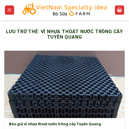
Bỏ
qua
nội
dung
LƯU TRỮ THẺ:
VỈ NHỰA THOÁT NƯỚC TRỒNG CÂY
TUYÊN QUANG
Báo giá vỉ nhựa thoát nước trồng cây Tuyên Quang