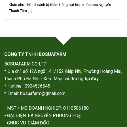
Khắc phục hồ cá cảnh bị thấm bằng bạt hdpe của bác Nguyễn
Thanh Tâm [...]
CÔNG TY TNHH BOSUAFARM
BOSUAFARM CO LTD
* Địa chỉ: số 12A ngõ 141/152 Giáp Nhị, Phường Hoàng Mai,
Thành Phố Hà Nội - Xem Map chỉ đường
tại đây
* Hotline : 0904536545
* Email: bosuafarm@gmail.com
--------------------
- MST / MS DOANH NGHIỆP: 0110506180
- ĐẠI DIỆN: BÀ NGUYỄN PHƯƠNG HUỆ
- CHỨC VỤ: GIÁM ĐỐC