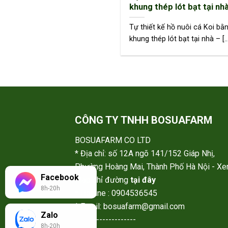
khung thép lót bạt tại nh
Tự thiết kế hồ nuôi cá Koi bằ
khung thép lót bạt tại nhà – [..
CÔNG TY TNHH BOSUAFARM
BOSUAFARM CO LTD
* Địa chỉ: số 12A ngõ 141/152 Giáp Nhị,
Phường Hoàng Mai, Thành Phố Hà Nội - X
Facebook
Map chỉ đường
tại đây
8h-20h
* Hotline : 0904536545
* Email: bosuafarm@gmail.com
Zalo
--------------------
8h-20h