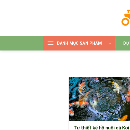
Bỏ
qua
nội
dung
DANH MỤC SẢN PHẨM
DỰ
Tự thiết kế hồ nuôi cá Ko